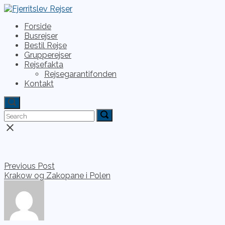
Skip
to
Menu
Forside
content
Busrejser
Bestil Rejse
Grupperejser
Rejsefakta
Rejsegarantifonden
Kontakt
Open
search
Search
Search
Search
bar
for:
for:
Close
search
bar
Indlægsnavigation
Previous Post
Krakow og Zakopane i Polen