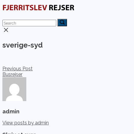
Skip
to
content
Menu
Search
Search
Search
for:
for:
Close
search
bar
sverige-syd
Indlægsnavigation
Previous Post
Busrejser
admin
View posts by admin