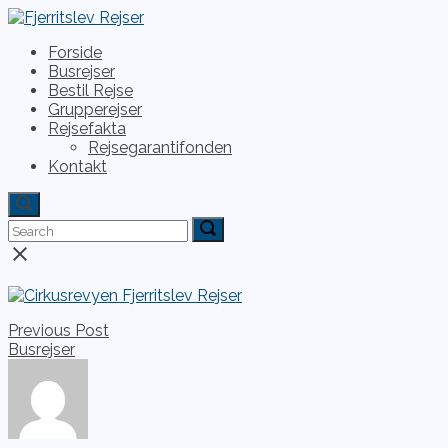
Skip
to
Menu
Forside
content
Busrejser
Bestil Rejse
Grupperejser
Rejsefakta
Rejsegarantifonden
Kontakt
Open
search
Search
Search
Search
bar
for:
for:
Close
search
bar
Indlægsnavigation
Previous Post
Busrejser